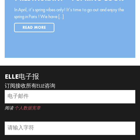
In April, it’s spring vibes only! It’s time to go out and enjoy the
spring in Paris ! We have [...]
READ MORE
ELLE电子报
订阅接收所有ELLE咨询
阅读
个人数据宪章