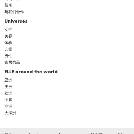
新闻
与我们合作
Universes
女性
美容
体验
儿童
男性
家居饰品
ELLE around the world
亚洲
美洲
欧洲
中东
非洲
大洋洲