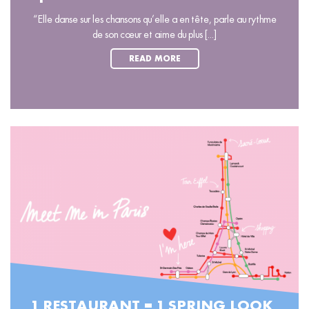
“Elle danse sur les chansons qu’elle a en tête, parle au rythme
de son cœur et aime du plus [...]
READ MORE
1 RESTAURANT = 1 SPRING LOOK