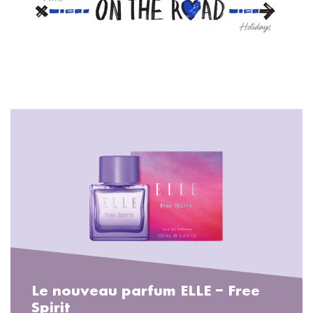
READ MORE
Le nouveau parfum ELLE – Free
Spirit