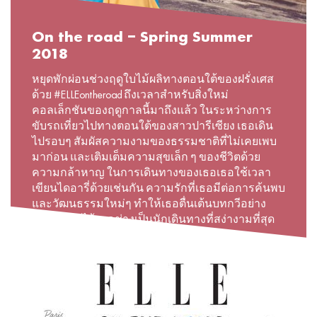
On the road – Spring Summer
2018
หยุดพักผ่อนช่วงฤดูใบไม้ผลิทางตอนใต้ของฝรั่งเศส
ด้วย #ELLEontheroad ถึงเวลาสำหรับสิ่งใหม่
คอลเล็กชันของฤดูกาลนี้มาถึงแล้ว ในระหว่างการ
ขับรถเที่ยวไปทางตอนใต้ของสาวปารีเซียง เธอเดิน
ไปรอบๆ สัมผัสความงามของธรรมชาติที่ไม่เคยเพบ
มาก่อน และเติมเต็มความสุขเล็ก ๆ ของชีวิตด้วย
ความกล้าหาญ ในการเดินทางของเธอเธอใช้เวลา
เขียนไดอารี่ด้วยเช่นกัน ความรักที่เธอมีต่อการค้นพบ
และวัฒนธรรมใหม่ๆ ทำให้เธอตื่นเต้นบทกวีอย่าง
ควบคุมไม่ได้ เธอช่างเป็นนักเดินทางที่สง่างามที่สุด
#ELLEontheroad #Parisiananywhere