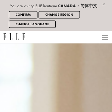
×
You are visiting ELLE Boutique
CANADA
in
简体中文
.
CONFIRM
CHANGE REGION
CHANGE LANGUAGE