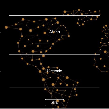
Africa
Oceania
发现