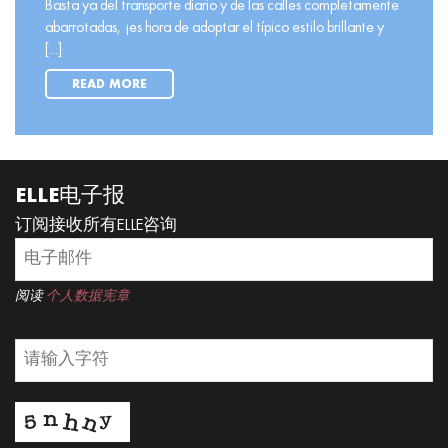
Basta ya del transporte diario y de las calles completamente
abarrotadas, ¡es hora de adoptar el típico estilo brillante y
[...]
READ MORE
ELLE电子报
订阅接收所有ELLE咨询
阅读
个人数据宪章