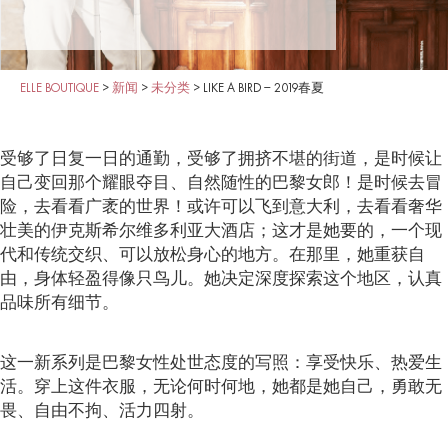
ELLE BOUTIQUE
>
新闻
>
未分类
>
LIKE A BIRD – 2019春夏
受够了日复一日的通勤，受够了拥挤不堪的街道，是时候让
自己变回那个耀眼夺目、自然随性的巴黎女郎！是时候去冒
险，去看看广袤的世界！或许可以飞到意大利，去看看奢华
壮美的伊克斯希尔维多利亚大酒店；这才是她要的，一个现
代和传统交织、可以放松身心的地方。在那里，她重获自
由，身体轻盈得像只鸟儿。她决定深度探索这个地区，认真
品味所有细节。
这一新系列是巴黎女性处世态度的写照：享受快乐、热爱生
活。穿上这件衣服，无论何时何地，她都是她自己，勇敢无
畏、自由不拘、活力四射。