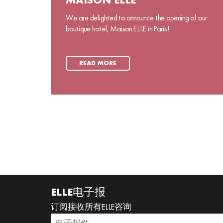
MAISON ELLE
We are delighted to announce the opening of our
boutique hotel, Maison ELLE in Paris!
READ MORE
ELLE电子报
订阅接收所有ELLE咨询