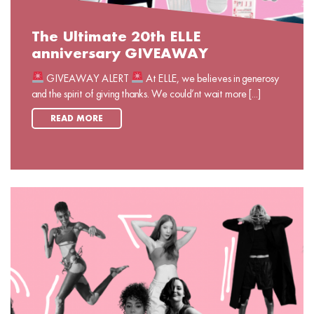
The Ultimate 20th ELLE
anniversary GIVEAWAY
GIVEAWAY ALERT
At ELLE, we believes in generosy
and the spirit of giving thanks. We could’nt wait more [...]
READ MORE