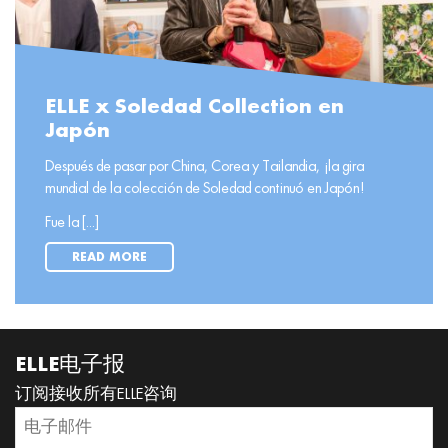
ELLE x Soledad Collection en
Japón
Después de pasar por China, Corea y Tailandia, ¡la gira
mundial de la colección de Soledad continuó en Japón!
Fue la [...]
READ MORE
ELLE电子报
订阅接收所有ELLE咨询