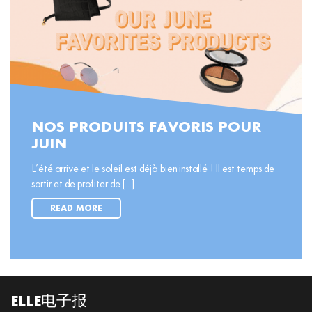
NOS PRODUITS FAVORIS POUR
JUIN
L’été arrive et le soleil est déjà bien installé ! Il est temps de
sortir et de profiter de [...]
READ MORE
ELLE电子报