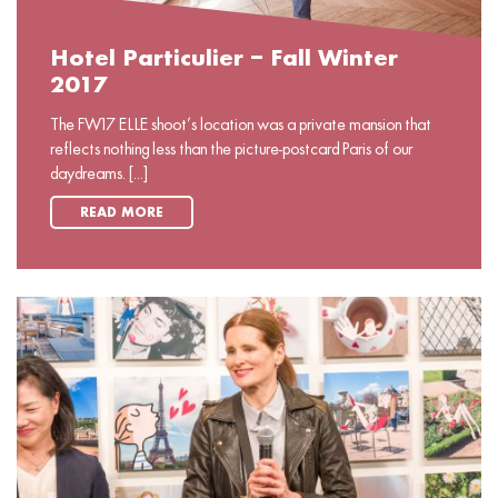
Hotel Particulier – Fall Winter
2017
The FW17 ELLE shoot’s location was a private mansion that
reflects nothing less than the picture-postcard Paris of our
daydreams. [...]
READ MORE