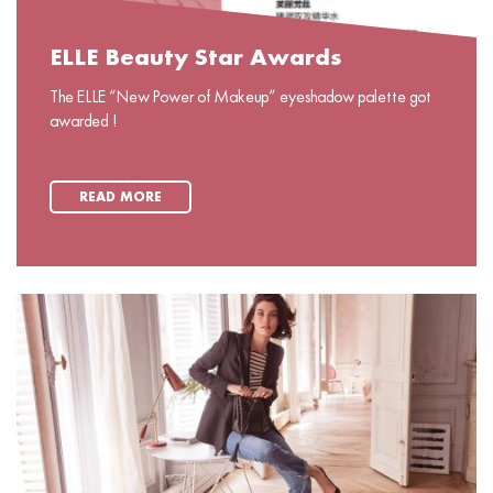
ELLE Beauty Star Awards
The ELLE “New Power of Makeup” eyeshadow palette got
awarded !
READ MORE