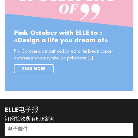
Pink October with ELLE to :
«Design a life you dream of»
Pink October is a month dedicated to the breast cancer
awareness whose symbol is a pink ribbon. [...]
READ MORE
ELLE电子报
订阅接收所有ELLE咨询