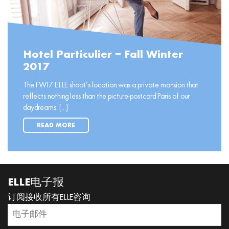
Hotel Particulier – Fall Winter
2017
The FW17 ELLE shoot’s location was a private mansion that
reflects nothing less than the picture-postcard Paris of our
daydreams. [...]
READ MORE
ELLE电子报
订阅接收所有ELLE咨询