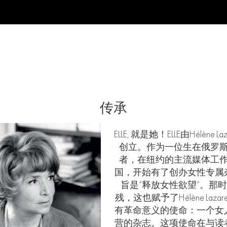
传承
ELLE,
就是她！
ELLE
由
Hélène Laz
创立。作为一位生在俄罗
者，在纽约的主流媒体工
国，开始有了创办女性专属
旨是“释放女性欲望”。那
残，这也赋予了
Hélène Lazare
有革命意义的使命：一个女
营的杂志。这项使命在与读