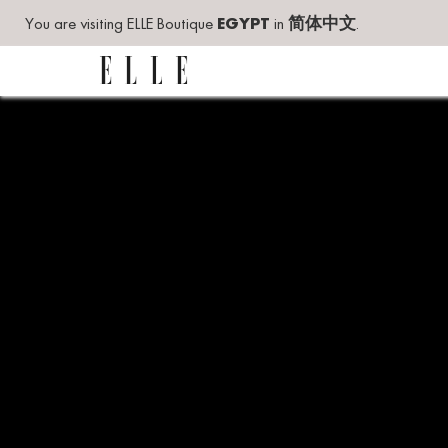
You are visiting ELLE Boutique
EGYPT
in
简体中文
.