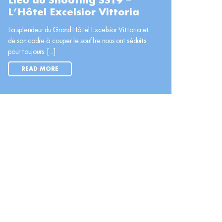
Lieu du Shooting SS19 –
L’Hôtel Excelsior Vittoria
La splendeur du Grand Hôtel Excelsior Vittoria et
de son cadre à couper le souffre nous ont séduits
pour toujours. [...]
READ MORE