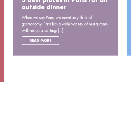
3 best places in Paris for an
outside dinner
When we say Paris, we inevitably think of
gastronomy. Paris has a wide variety of restaurants
with magical settings [...]
READ MORE