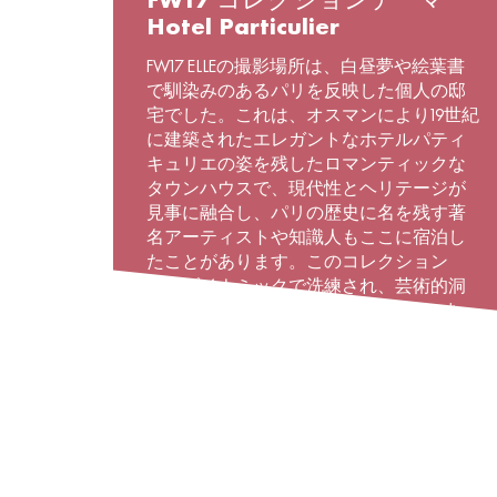
FW17 コレクションテーマ
Hotel Particulier
FW17 ELLEの撮影場所は、白昼夢や絵葉書
で馴染みのあるパリを反映した個人の邸
宅でした。これは、オスマンにより19世紀
に建築されたエレガントなホテルパティ
キュリエの姿を残したロマンティックな
タウンハウスで、現代性とヘリテージが
見事に融合し、パリの歴史に名を残す著
名アーティストや知識人もここに宿泊し
たことがあります。このコレクション
は、ダイナミックで洗練され、芸術的洞
察に富む完全なELLE女性を反映していま
す。パリの魔法がパリの女性の刺激的な
生活と出会った時に何が起きるか見てく
ださい。
READ MORE