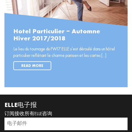
Hotel Particulier – Automne
Hiver 2017/2018
Le lieu du tournage du FW17 ELLE s’est déroulé dans un hôtel
particulier reflétant le charme parisien et les cartes [...]
READ MORE
ELLE电子报
订阅接收所有ELLE咨询