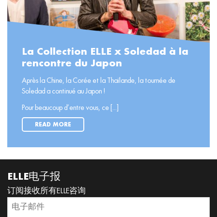
La Collection ELLE x Soledad à la
rencontre du Japon
Après la Chine, la Corée et la Thaïlande, la tournée de
Soledad a continué au Japon !
Pour beaucoup d’entre vous, ce [...]
READ MORE
ELLE电子报
订阅接收所有ELLE咨询