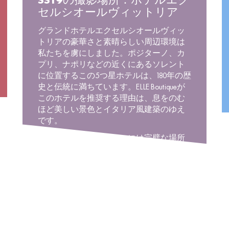
SS19の撮影場所：ホテルエク
セルシオールヴィットリア
グランドホテルエクセルシオールヴィッ
トリアの豪華さと素晴らしい周辺環境は
私たちを虜にしました。ポジターノ、カ
プリ、ナポリなどの近くにあるソレント
に位置するこの5つ星ホテルは、180年の歴
史と伝統に満ちています。ELLE Boutiqueが
このホテルを推奨する理由は、息をのむ
ほど美しい景色とイタリア風建築のゆえ
です。
ここは、#parisiananywhereには完璧な場所
です。ELLEファミリーはこの鳥の渡りのよ
うなSS19に向けたイタリア小旅行を心から
楽しみました。イタリアにあるこの素晴
らしいホテルでの夏の旅行を計画される
場合は、 @elleboutiqueに掲載しているハイ
ライトストーリーをご覧ください。2019
年春・夏シーズンの撮影の舞台裏ととも
に忘れられない旅行へ皆さんをお連れし