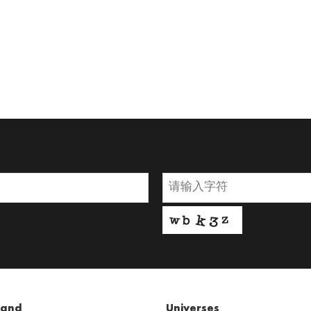
ます！#parisiananywhere #SS19
#BeExcelsiorVittoria
READ MORE
rand
Universes