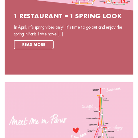
1 RESTAURANT = 1 SPRING LOOK
In April, it’s spring vibes only! It’s time to go out and enjoy the
spring in Paris ! We have [...]
READ MORE