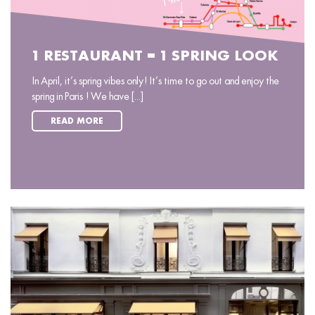
1 RESTAURANT = 1 SPRING LOOK
In April, it’s spring vibes only! It’s time to go out and enjoy the
spring in Paris ! We have [...]
READ MORE