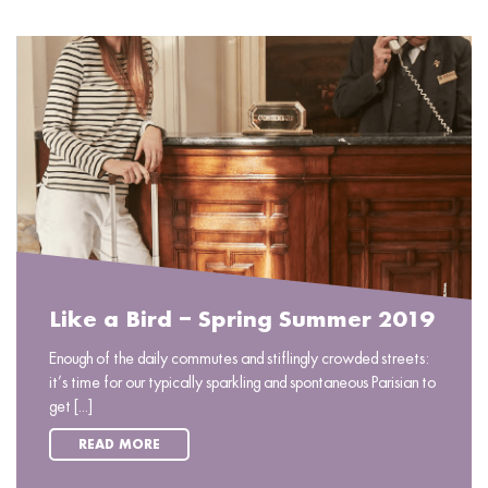
Like a Bird – Spring Summer 2019
Enough of the daily commutes and stiflingly crowded streets:
it’s time for our typically sparkling and spontaneous Parisian to
get [...]
READ MORE