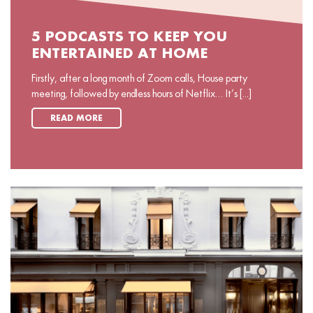
5 PODCASTS TO KEEP YOU
ENTERTAINED AT HOME
Firstly, after a long month of Zoom calls, House party
meeting, followed by endless hours of Netflix… It’s [...]
READ MORE