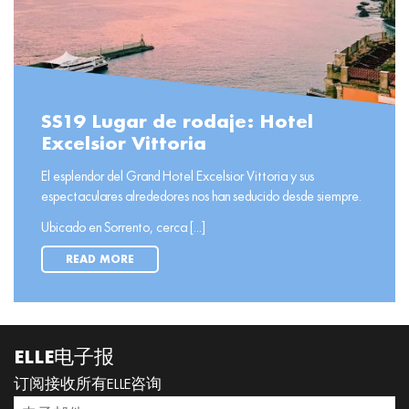
SS19 Lugar de rodaje: Hotel
Excelsior Vittoria
El esplendor del Grand Hotel Excelsior Vittoria y sus
espectaculares alrededores nos han seducido desde siempre.
Ubicado en Sorrento, cerca [...]
READ MORE
ELLE电子报
订阅接收所有ELLE咨询