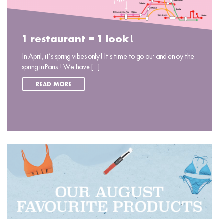
1 restaurant = 1 look!
In April, it’s spring vibes only! It’s time to go out and enjoy the
spring in Paris ! We have [...]
READ MORE