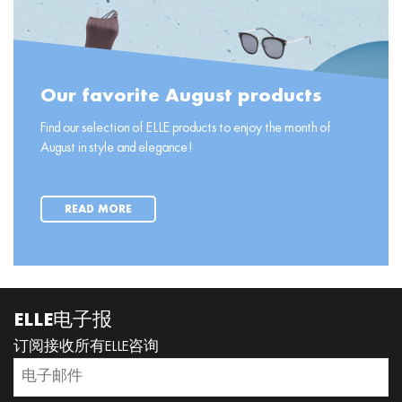
Our favorite August products
Find our selection of ELLE products to enjoy the month of
August in style and elegance!
READ MORE
ELLE电子报
订阅接收所有ELLE咨询