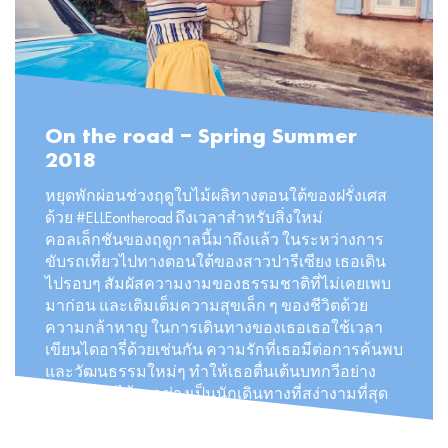
On the road – Spring Summer
2018
หยุดพักผ่อนช่วงฤดูใบไม้ผลิทางตอนใต้ของฝรั่งเศส
ด้วย #ELLEontheroad ถึงเวลาสำหรับสิ่งใหม่
คอลเล็กชันของฤดูกาลนี้มาถึงแล้ว ในระหว่างการ
ขับรถเที่ยวไปทางตอนใต้ของสาวปารีเซียง เธอเดิน
ไปรอบๆ สัมผัสความงามของธรรมชาติที่ไม่เคยเพบ
มาก่อน และเติมเต็มความสุขเล็ก ๆ ของชีวิตด้วย
ความกล้าหาญ ในการเดินทางของเธอเธอใช้เวลา
เขียนไดอารี่ด้วยเช่นกัน ความรักที่เธอมีต่อการค้นพบ
และวัฒนธรรมใหม่ๆ ทำให้เธอตื่นเต้นบทกวีอย่าง
ควบคุมไม่ได้ เธอช่างเป็นนักเดินทางที่สง่างามที่สุด
#ELLEontheroad #Parisiananywhere