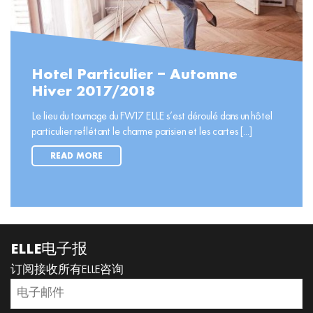
Hotel Particulier – Automne
Hiver 2017/2018
Le lieu du tournage du FW17 ELLE s’est déroulé dans un hôtel
particulier reflétant le charme parisien et les cartes [...]
READ MORE
ELLE电子报
订阅接收所有ELLE咨询