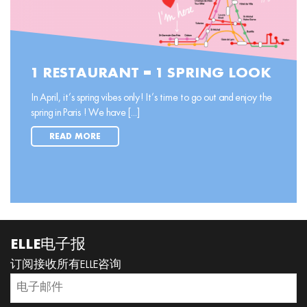
1 RESTAURANT = 1 SPRING LOOK
In April, it’s spring vibes only! It’s time to go out and enjoy the
spring in Paris ! We have [...]
READ MORE
ELLE电子报
订阅接收所有ELLE咨询