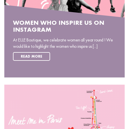
WOMEN WHO INSPIRE US ON
INSTAGRAM
At ELLE Boutique, we celebrate women all year round ! We
would like to highlight the women who inspire us [...]
READ MORE