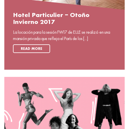
Hotel Particulier – Otoño
Invierno 2017
La locación para la sesión FW17 de ELLE se realizó en una
mansión privada que refleja el París de los [...]
READ MORE