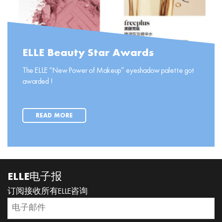
ELLE Beauty Star Awards
The ELLE “New Power of Makeup” eyeshadow palette got
awarded !
READ MORE
ELLE电子报
订阅接收所有ELLE咨询