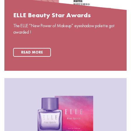
ELLE Beauty Star Awards
The ELLE “New Power of Makeup” eyeshadow palette got
awarded !
READ MORE