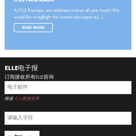
At ELLE Boutique, we celebrate women all year round ! We
would like to highlight the women who inspire us [...]
READ MORE
ELLE电子报
订阅接收所有ELLE咨询
阅读
个人数据宪章