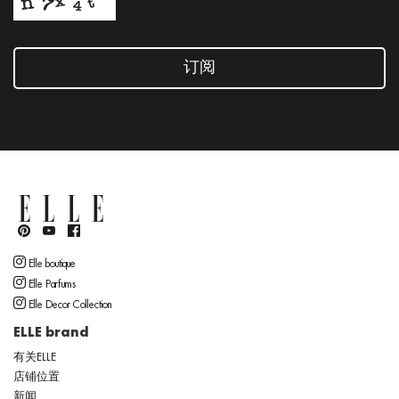
订阅
Elle boutique
Elle Parfums
Elle Decor Collection
ELLE brand
有关ELLE
店铺位置
新闻