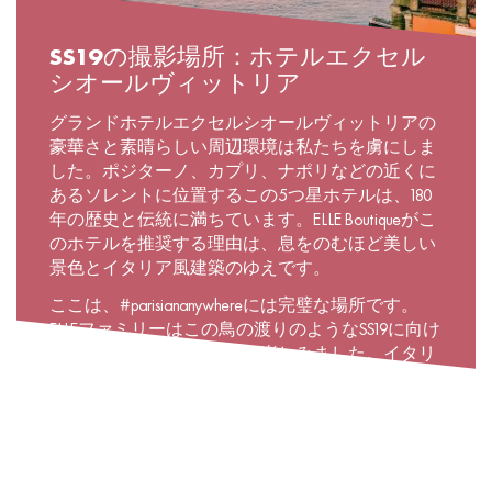
SS19の撮影場所：ホテルエクセル
シオールヴィットリア
グランドホテルエクセルシオールヴィットリアの
豪華さと素晴らしい周辺環境は私たちを虜にしま
した。ポジターノ、カプリ、ナポリなどの近くに
あるソレントに位置するこの5つ星ホテルは、180
年の歴史と伝統に満ちています。ELLE Boutiqueがこ
のホテルを推奨する理由は、息をのむほど美しい
景色とイタリア風建築のゆえです。
ここは、#parisiananywhereには完璧な場所です。
ELLEファミリーはこの鳥の渡りのようなSS19に向け
たイタリア小旅行を心から楽しみました。イタリ
アにあるこの素晴らしいホテルでの夏の旅行を計
画される場合は、 @elleboutiqueに掲載しているハ
イライトストーリーをご覧ください。2019年春・
夏シーズンの撮影の舞台裏とともに忘れられない
旅行へ皆さんをお連れします！#parisiananywhere