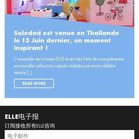
Soledad est venue en Thaïlande
le 13 Juin dernier, un moment
inspirant !
L’ensemble de la team ELLE était très fière de vous présenter
sa nouvelle collection capsule réalisée par notre célèbre
artiste [...]
READ MORE
ELLE电子报
订阅接收所有ELLE咨询