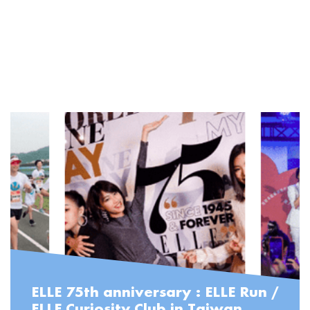
#ELLEDecor #Thebesthomeproducts
READ MORE
ELLE 75th anniversary : ELLE Run /
ELLE Curiosity Club in Taiwan