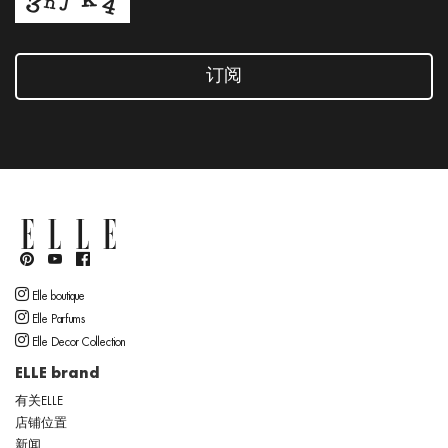
订阅
Elle boutique
Elle Parfums
Elle Decor Collection
ELLE brand
有关ELLE
店铺位置
新闻