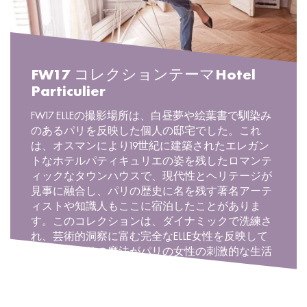
FW17 コレクションテーマHotel
Particulier
FW17 ELLEの撮影場所は、白昼夢や絵葉書で馴染み
のあるパリを反映した個人の邸宅でした。これ
は、オスマンにより19世紀に建築されたエレガン
トなホテルパティキュリエの姿を残したロマンテ
ィックなタウンハウスで、現代性とヘリテージが
見事に融合し、パリの歴史に名を残す著名アーテ
ィストや知識人もここに宿泊したことがありま
す。このコレクションは、ダイナミックで洗練さ
れ、芸術的洞察に富む完全なELLE女性を反映して
います。パリの魔法がパリの女性の刺激的な生活
と出会った時に何が起きるか見てください。