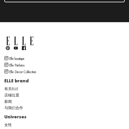
Elle boutique
Elle Parfums
Elle Decor Collection
ELLE brand
有关ELLE
店铺位置
新闻
与我们合作
Universes
女性