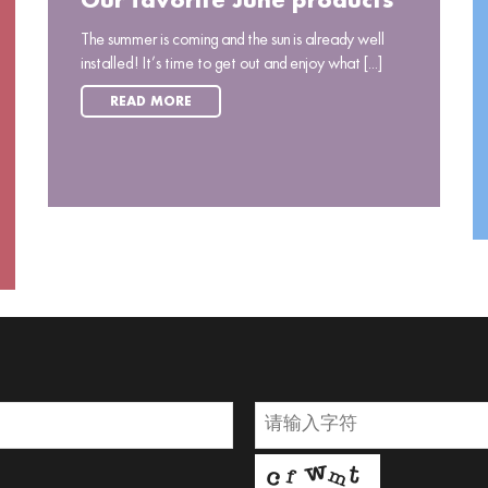
Our favorite June products
The summer is coming and the sun is already well
installed! It’s time to get out and enjoy what [...]
READ MORE