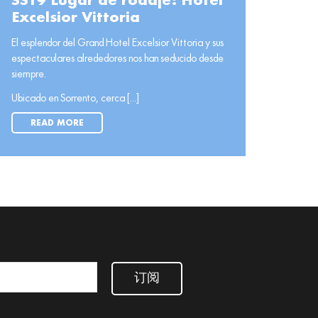
SS19 Lugar de rodaje: Hotel
Excelsior Vittoria
El esplendor del Grand Hotel Excelsior Vittoria y sus
espectaculares alrededores nos han seducido desde
siempre.
Ubicado en Sorrento, cerca [...]
READ MORE
订阅