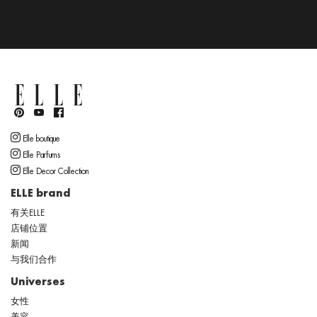
Elle boutique
Elle Parfums
Elle Decor Collection
ELLE brand
有关ELLE
店铺位置
新闻
与我们合作
Universes
女性