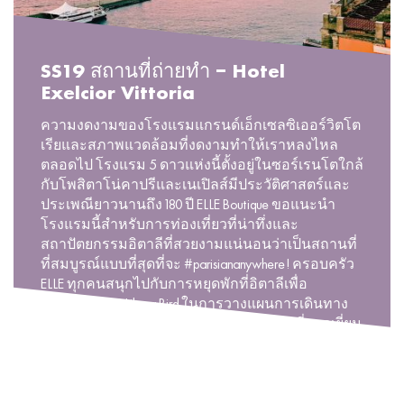
SS19 สถานที่ถ่ายทำ – Hotel
Exelcior Vittoria
ความงดงามของโรงแรมแกรนด์เอ็กเซลซิเออร์วิตโต
เรียและสภาพแวดล้อมที่งดงามทำให้เราหลงไหล
ตลอดไป โรงแรม 5 ดาวแห่งนี้ตั้งอยู่ในซอร์เรนโตใกล้
กับโพสิตาโน่คาปรีและเนเปิลส์มีประวัติศาสตร์และ
ประเพณียาวนานถึง 180 ปี ELLE Boutique ขอแนะนำ
โรงแรมนี้สำหรับการท่องเที่ยวที่น่าทึ่งและ
สถาปัตยกรรมอิตาลีที่สวยงามแน่นอนว่าเป็นสถานที่
ที่สมบูรณ์แบบที่สุดที่จะ #parisiananywhere! ครอบครัว
ELLE ทุกคนสนุกไปกับการหยุดพักที่อิตาลีเพื่อ
แคมเปญ SS19 Like a Bird ในการวางแผนการเดินทาง
ช่วงฤดูร้อนของคุณไปยังอิตาลีในโรงแรมที่ยอดเยี่ยม
นี้คุณสามารถดูเรื่องราวไฮไลท์ของเราได้ที่
@elleboutique [...]
READ MORE