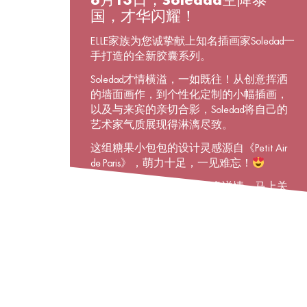
6月13日，Soledad空降泰
国，才华闪耀！
ELLE家族为您诚挚献上知名插画家Soledad一
手打造的全新胶囊系列。
Soledad才情横溢，一如既往！从创意挥洒
的墙面画作，到个性化定制的小幅插画，
以及与来宾的亲切合影，Soledad将自己的
艺术家气质展现得淋漓尽致。
这组糖果小包包的设计灵感源自《Petit Air
de Paris》，萌力十足，一见难忘！
若想了解关于该系列的更多详情，马上关
注@elleboutique吧！在这里，你可以通过
«ELLExSoledad»主题故事，跟随Soledad一同
翻开精彩画卷！
#ELLExSoledad #Soledadinthailand
#Newcapsulecollection #Parisiananywhere