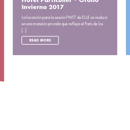
Hotel Particulier – Otoño
Invierno 2017
La locación para la sesión FW17 de ELLE se realizó
en una mansión privada que refleja el París de los
[...]
READ MORE