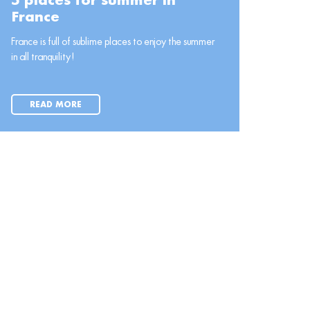
5 places for summer in
France
France is full of sublime places to enjoy the summer
in all tranquility!
READ MORE