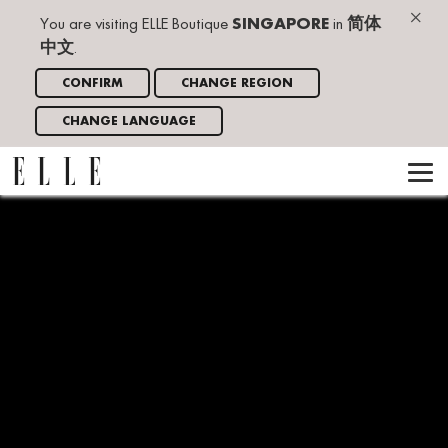
×
You are visiting ELLE Boutique
SINGAPORE
in
简体
中文
.
CONFIRM
CHANGE REGION
CHANGE LANGUAGE