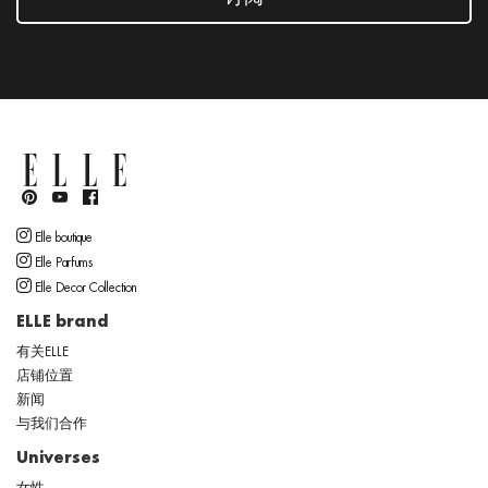
Elle boutique
Elle Parfums
Elle Decor Collection
ELLE brand
有关ELLE
店铺位置
新闻
与我们合作
Universes