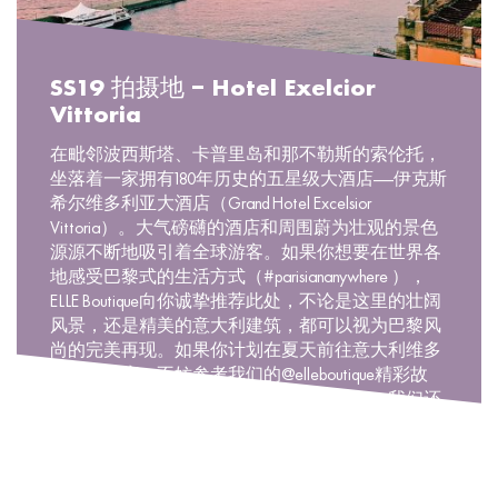
SS19 拍摄地 – Hotel Exelcior
Vittoria
在毗邻波西斯塔、卡普里岛和那不勒斯的索伦托，
坐落着一家拥有180年历史的五星级大酒店——伊克斯
希尔维多利亚大酒店（Grand Hotel Excelsior
Vittoria）。大气磅礴的酒店和周围蔚为壮观的景色
源源不断地吸引着全球游客。如果你想要在世界各
地感受巴黎式的生活方式（#parisiananywhere ），
ELLE Boutique向你诚挚推荐此处，不论是这里的壮阔
风景，还是精美的意大利建筑，都可以视为巴黎风
尚的完美再现。如果你计划在夏天前往意大利维多
利亚大酒店，不妨参考我们的@elleboutique精彩故
事，和我们一起探索一趟终生难忘的旅程。我们还
为你准备了ELLE2019春夏摄影独家后台故事！
#parisiananywhere #SS19 #BeExcelsiorVittoria