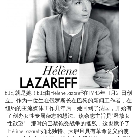
ELLE,
就是她！
ELLE
由
Hélène Lazareff
在
1945
年
11
月
21
日创
立。作为一位生在俄罗斯长在巴黎的新闻工作者，在
纽约的主流媒体工作几年后，她回到了法国，开始有
了创办女性专属杂志的想法。该杂志主旨是“释放女
性欲望”。那时的巴黎饱受战争的摧残，这也赋予了
Hélène Lazareff
如此独特、大胆且具有革命意义的使