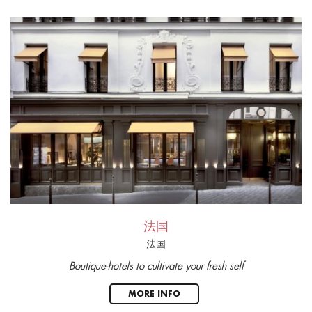
法国
法国
Boutique-hotels to cultivate your fresh self
MORE INFO