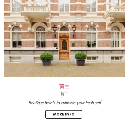
荷兰
荷兰
Boutique-hotels to cultivate your fresh self
MORE INFO