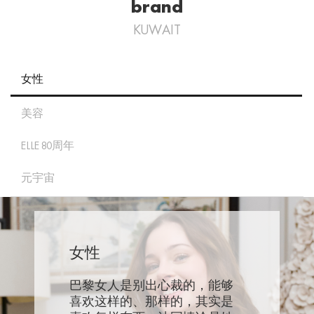
brand
KUWAIT
女性
美容
ELLE 80周年
元宇宙
女性
巴黎女人是别出心裁的，能够
喜欢这样的、那样的，其实是