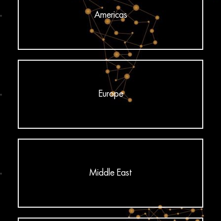
Americas
Europe
Middle East