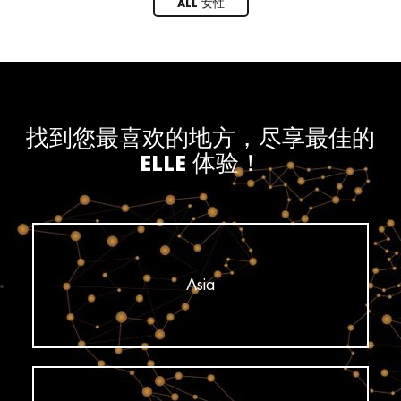
ALL 女性
找到您最喜欢的地方，尽享最佳的
ELLE 体验！
Asia