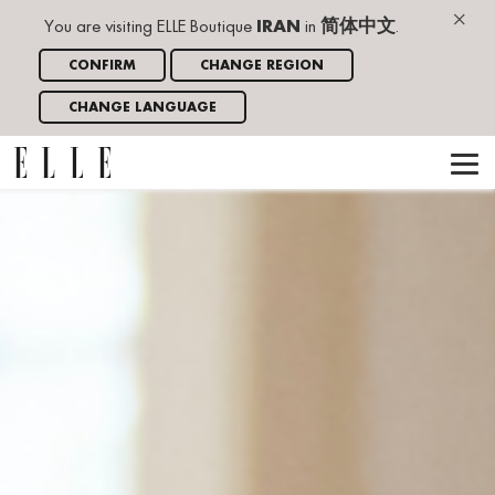
×
You are visiting ELLE Boutique
IRAN
in
简体中文
.
CONFIRM
CHANGE REGION
CHANGE LANGUAGE